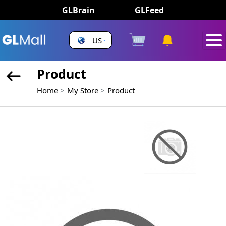
GLBrain
GLFeed
US
Product
Home
My Store
Product