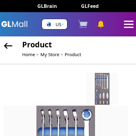
GLBrain
GLFeed
US
Product
Home
My Store
Product