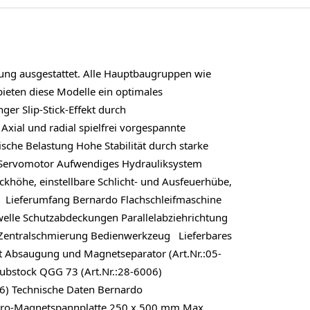
lung ausgestattet. Alle Hauptbaugruppen wie
ieten diese Modelle ein optimales
r Slip-Stick-Effekt durch
xial und radial spielfrei vorgespannte
sche Belastung Hohe Stabilität durch starke
t Servomotor Aufwendiges Hydrauliksystem
ckhöhe, einstellbare Schlicht- und Ausfeuerhübe,
 Lieferumfang Bernardo Flachschleifmaschine
elle Schutzabdeckungen Parallelabziehrichtung
 Zentralschmierung Bedienwerkzeug Lieferbares
t Absaugung und Magnetseparator (Art.Nr.:05-
raubstock QGG 73 (Art.Nr.:28-6006)
206) Technische Daten Bernardo
ktro-Magnetspannplatte 250 x 500 mm Max.