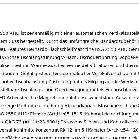
550 AHD ist serienmäßig mit einer automatischen Vertikalzustel
igem Guss hergestellt. Durch das umfangreiche Standardzubehör b
. Features Bernardo Flachschleifmaschine BSG 2550 AHD Geringe
 y-Achse Tischlängsführung V-Flach, Tischquerführung Doppel-V A
aulikeinheit mit Wärmetauscher, vermeidet Vibrationen und thermi
dungen Digital gesteuerter automatischer Vertikalvorschub mi
hoher Tischbelastung Zustellung mittels Eilgang auf die Werkstü
tellbare Tischlängs- und Querbewegung mittels Endanschlägen
LED-Arbeitsleuchte Magnetspannplatte Auswuchtstand Auswuchtw
sanzeige Kühlmitteleinrichtung Abziehdiamant Maschinenschuhe
 2550 AHD: Flansch (Art.Nr.:05-1515) Kühlmitteleinrichtung mi
ck QKG 73 (Art.Nr.:28-6001) Präzisions-Schleif- und Kontrollsch
ersal-Kühlmittelkonzentrat RK 12, im 5 l Kanister (Art.Nr.:54-1
annfläche 254 x 508 mm T-Nuten Anzahl / Breite 3 / 14 mm Ele