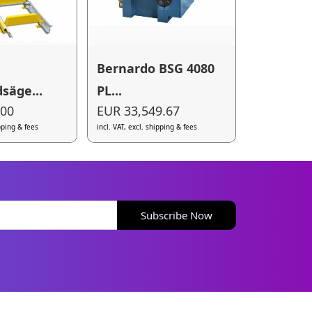
Bernardo BSG 4080
säge...
PL...
.00
EUR 33,549.67
ipping & fees
incl. VAT, excl. shipping & fees
Subscribe Now