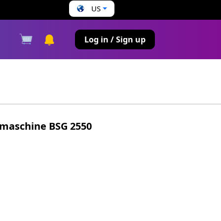
US
s
Log in / Sign up
fmaschine BSG 2550