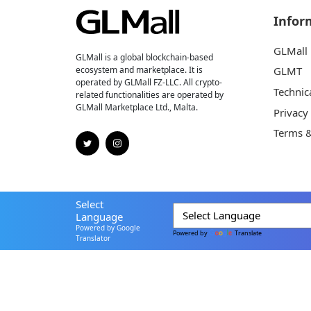
Infor
GLMall
GLMall is a global blockchain-based
ecosystem and marketplace. It is
GLMT
operated by GLMall FZ-LLC. All crypto-
Technic
related functionalities are operated by
GLMall Marketplace Ltd., Malta.
Privacy
Terms &
Select
Language
Powered by Google
Powered by
Translate
Translator