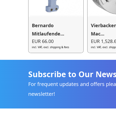
Bernardo
Vierbacke
Mitlaufende...
Mac...
EUR 66.00
EUR 1,528.
incl. VAT, excl. shipping & fees
incl. VAT, excl. ship
Subscribe to Our News
For frequent updates and offers plea
newsletter!