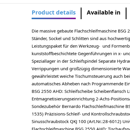
Product details
Available in
Die massive gebaute Flachschleifmaschine BSG 2
Ständer, Sockel und Schlitten sind aus hochwert
Leistungspaket für den Werkzeug- und Formenbau
kunststoffbeschichtete Gegenführungen in x- und
Speziallager in der Schleifspindel Separate Hydr
Verrippungen und großzügig dimensionierte Wan
gewährleistet weiche Tischumsteuerung auch bei 
automatisches Abheben nach Programmende Eins
BSG 2550 AHD: Schleifscheibe Scheibenflansch 
Entmagnetisierungseinrichtung 2-Achs-Position
Sondezubehör Bernardo Flachschleifmaschine BSG
1535) Präzisions-Schleif- und Kontrollschraubsto
Sinusschraubstock QKJ 100 (Art.Nr.:28-6012) Univ
Flachschleifmaschine BSG 2550 AHD: Tischaufsp