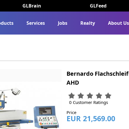
GLBrain
GLFeed
oducts
Services
Jobs
Realty
About U
Bernardo Flachschlei
AHD
0 Customer Ratings
Price
EUR 21,569.00