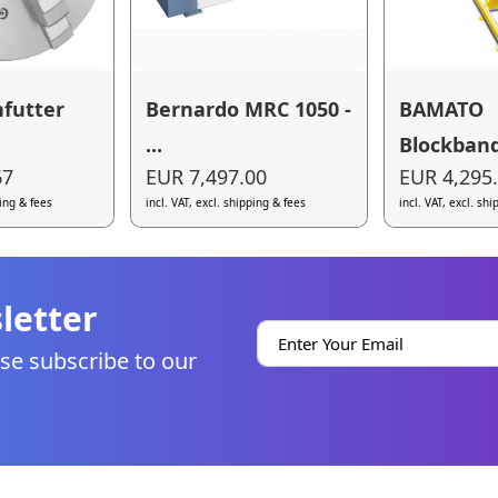
nfutter
Bernardo MRC 1050 -
BAMATO
...
Blockband
67
EUR 7,497.00
EUR 4,295
ping & fees
incl. VAT, excl. shipping & fees
incl. VAT, excl. sh
letter
se subscribe to our