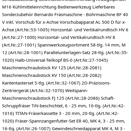
M16 Kühlmitteleinrichtung Bedienwerkzeug Lieferbares
Sonderzubehör Bernardo Fräsmaschine - Bohrmaschine BF 40
V inkl. Vorschub für x-Achse​ Vorschubapparat AL 500 D für x-
Achse (Art.Nr.:53-1005) Horizontal- und Vertikalrundtisch HV 6
(Art.Nr.:27-1000) Horizontal- und Vertikalrundtisch HV 8
(Art.Nr.:27-1001) Spannwerkzeugsortiment 58-tlg. 14 mm, M
12 (Art.Nr.:28-1001) Parallelunterlagen-Satz 28-tlg. (Art.Nr.:35-
1020) Halb-Universal-Teilkopf BS-0 (Art.Nr.:27-1045)
Maschinenschraubstock KV 125 (Art.Nr.:28-2081)
Maschinenschraubstock KV 150 (Art.Nr.:28-2082)
Kantentasterset 5-tlg. (Art.Nr.:32-1067) 2D-Präzisions-
Zentriergerät (Art.Nr.:32-1070) Weitspann-
Maschinenschraubstock FJ 125 (Art.Nr.:28-2086) Schaft-
Schruppfräser TiN-beschichtet, 6 - 25 mm, 10-tlg. (Art.Nr.:42-
1016) TITAN-Fräserkassette 3 - 20 mm, 20-tlg. (Art.Nr.:42-
1020) Fräser-Spannzangenfutter-Set ER 40, MK 4, 3 - 25 mm,
16-tlg. (Art.Nr.:26-1007) Gewindeschneidapparat MK 4, M 3 -