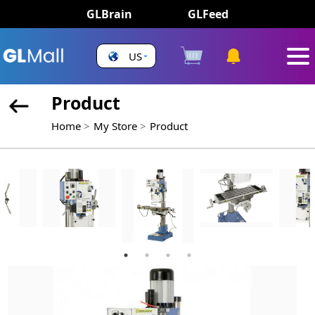
GLBrain
GLFeed
US
Product
Home
My Store
Product