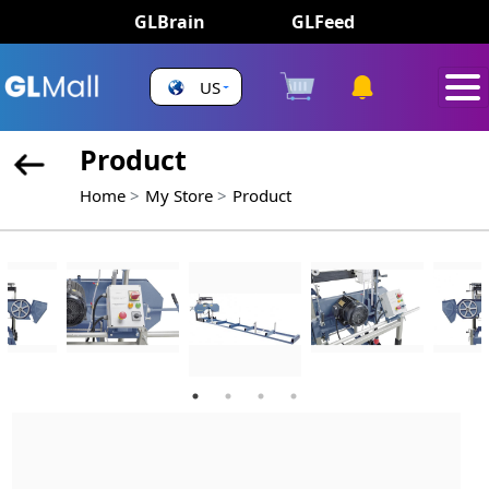
GLBrain
GLFeed
US
Product
Home
My Store
Product