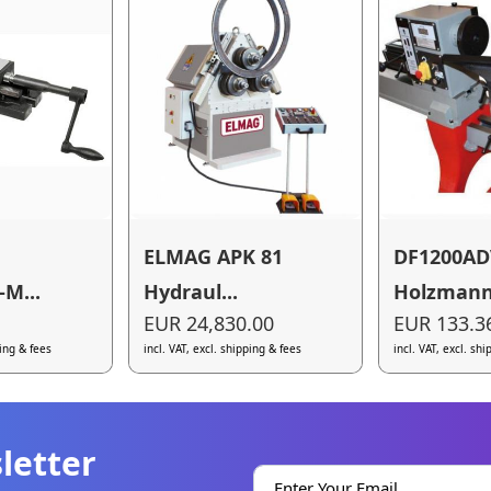
ELMAG APK 81
DF1200A
M...
Hydraul...
Holzmann 
EUR 24,830.00
EUR 133.3
ping & fees
incl. VAT, excl. shipping & fees
incl. VAT, excl. sh
letter