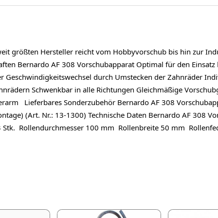
eit größten Hersteller reicht vom Hobbyvorschub bis hin zur Indu
chaften Bernardo AF 308 Vorschubapparat Optimal für den Einsat
er Geschwindigkeitswechsel durch Umstecken der Zahnräder Indivi
Zahnrädern Schwenkbar in alle Richtungen Gleichmäßige Vorschub
erarm Lieferbares Sonderzubehör Bernardo AF 308 Vorschubappar
tage) (Art. Nr.: 13-1300) Technische Daten Bernardo AF 308 Vor
en 3 Stk. Rollendurchmesser 100 mm Rollenbreite 50 mm Rollen