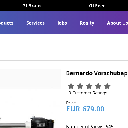
GLBrain
GLFeed
oducts
Services
Jobs
Realty
About U
Bernardo Vorschubap
0 Customer Ratings
Price
EUR 679.00
Number of Views: 545