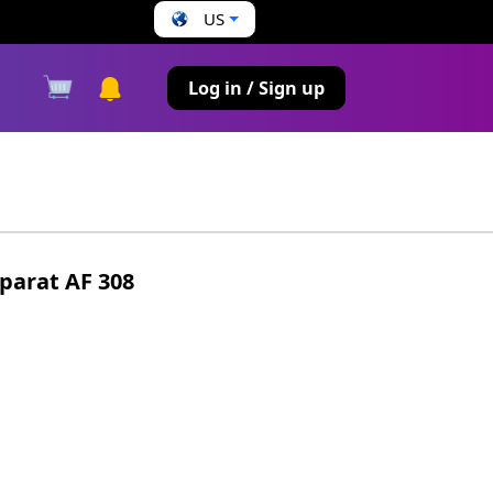
US
s
Log in / Sign up
parat AF 308