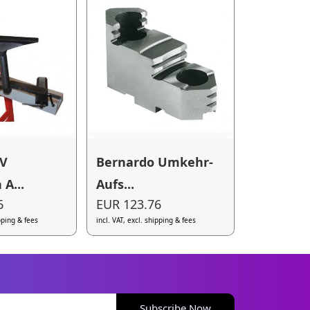
DV
Bernardo Umkehr-
A...
Aufs...
6
EUR 123.76
ipping & fees
incl. VAT, excl. shipping & fees
Subscribe Now