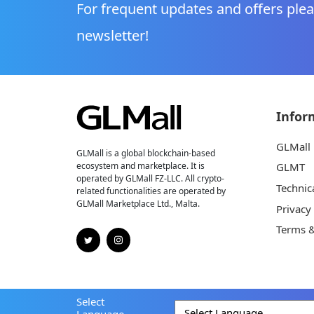
For frequent updates and offers plea
newsletter!
Infor
GLMall
GLMall is a global blockchain-based
ecosystem and marketplace. It is
GLMT
operated by GLMall FZ-LLC. All crypto-
Technic
related functionalities are operated by
GLMall Marketplace Ltd., Malta.
Privacy
Terms &
Select
Language