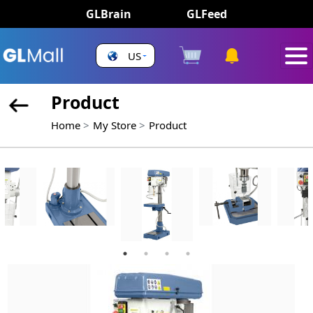
GLBrain
GLFeed
US
Product
Home
My Store
Product