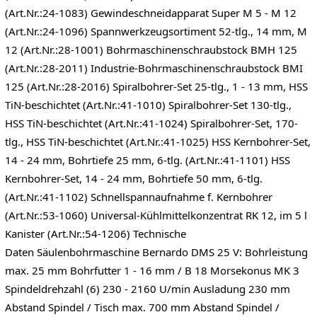
(Art.Nr.:24-1083) Gewindeschneidapparat Super M 5 - M 12
(Art.Nr.:24-1096) Spannwerkzeugsortiment 52-tlg., 14 mm, M
12 (Art.Nr.:28-1001) Bohrmaschinenschraubstock BMH 125
(Art.Nr.:28-2011) Industrie-Bohrmaschinenschraubstock BMI
125 (Art.Nr.:28-2016) Spiralbohrer-Set 25-tlg., 1 - 13 mm, HSS
TiN-beschichtet (Art.Nr.:41-1010) Spiralbohrer-Set 130-tlg.,
HSS TiN-beschichtet (Art.Nr.:41-1024) Spiralbohrer-Set, 170-
tlg., HSS TiN-beschichtet (Art.Nr.:41-1025) HSS Kernbohrer-Set,
14 - 24 mm, Bohrtiefe 25 mm, 6-tlg. (Art.Nr.:41-1101) HSS
Kernbohrer-Set, 14 - 24 mm, Bohrtiefe 50 mm, 6-tlg.
(Art.Nr.:41-1102) Schnellspannaufnahme f. Kernbohrer
(Art.Nr.:53-1060) Universal-Kühlmittelkonzentrat RK 12, im 5 l
Kanister (Art.Nr.:54-1206) Technische
Daten Säulenbohrmaschine Bernardo DMS 25 V: Bohrleistung
max. 25 mm Bohrfutter 1 - 16 mm / B 18 Morsekonus MK 3
Spindeldrehzahl (6) 230 - 2160 U/min Ausladung 230 mm
Abstand Spindel / Tisch max. 700 mm Abstand Spindel /