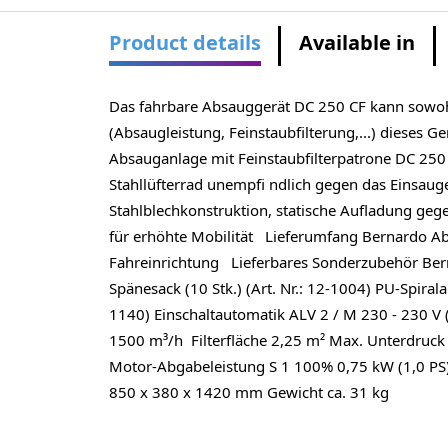
Product details
Available in
Das fahrbare Absauggerät DC 250 CF kann sowohl
(Absaugleistung, Feinstaubfilterung,...) dieses 
Absauganlage mit Feinstaubfilterpatrone DC 250 
Stahllüfterrad unempfi ndlich gegen das Einsaug
Stahlblechkonstruktion, statische Aufladung ge
für erhöhte Mobilität Lieferumfang Bernardo Ab
Fahreinrichtung Lieferbares Sonderzubehör Berna
Spänesack (10 Stk.) (Art. Nr.: 12-1004) PU-Spiral
1140) Einschaltautomatik ALV 2 / M 230 - 230 V 
1500 m³/h Filterfläche 2,25 m² Max. Unterdruc
Motor-Abgabeleistung S 1 100% 0,75 kW (1,0 PS
850 x 380 x 1420 mm Gewicht ca. 31 kg