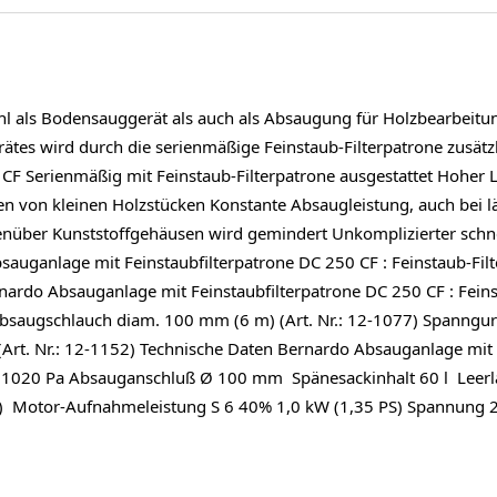
 als Bodensauggerät als auch als Absaugung für Holzbearbeitun
Gerätes wird durch die serienmäßige Feinstaub-Filterpatrone zusät
CF Serienmäßig mit Feinstaub-Filterpatrone ausgestattet Hoher Lu
en von kleinen Holzstücken Konstante Absaugleistung, auch bei l
genüber Kunststoffgehäusen wird gemindert Unkomplizierter schn
sauganlage mit Feinstaubfilterpatrone DC 250 CF : Feinstaub-Fi
rdo Absauganlage mit Feinstaubfilterpatrone DC 250 CF : Feinsta
absaugschlauch diam. 100 mm (6 m) (Art. Nr.: 12-1077) Spanngurt (
(Art. Nr.: 12-1152) Technische Daten Bernardo Absauganlage mit F
k 1020 Pa Absauganschluß Ø 100 mm Spänesackinhalt 60 l Leerl
) Motor-Aufnahmeleistung S 6 40% 1,0 kW (1,35 PS) Spannung 2