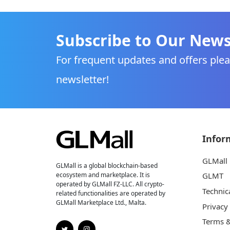
Subscribe to Our News
For frequent updates and offers plea
newsletter!
Infor
GLMall
GLMall is a global blockchain-based
ecosystem and marketplace. It is
GLMT
operated by GLMall FZ-LLC. All crypto-
Technic
related functionalities are operated by
GLMall Marketplace Ltd., Malta.
Privacy
Terms &