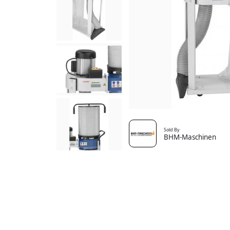
Sold By
BHM-Maschinen