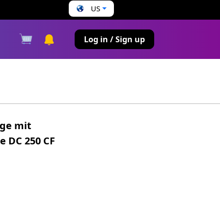
US
s
Log in / Sign up
ge mit
e DC 250 CF