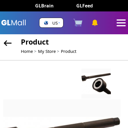
GLBrain
GLFeed
US
Product
Home
My Store
Product