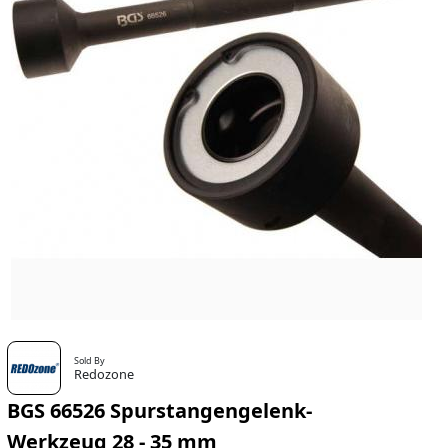
Sold By
Redozone
BGS 66526 Spurstangengelenk-
Werkzeug 28 - 35 mm