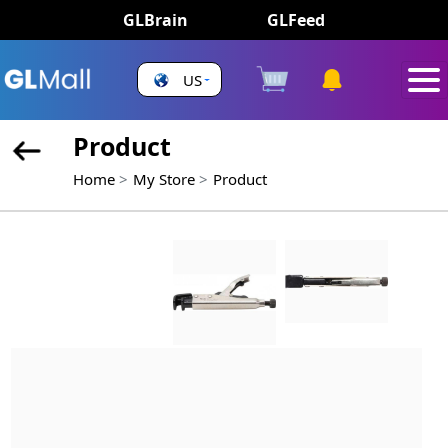
GLBrain
GLFeed
US
Product
Home
My Store
Product