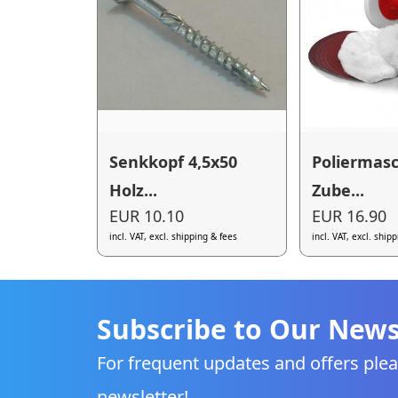
Senkkopf 4,5x50
Poliermas
Holz...
Zube...
EUR 10.10
EUR 16.90
incl. VAT, excl. shipping & fees
incl. VAT, excl. ship
Subscribe to Our News
For frequent updates and offers plea
newsletter!