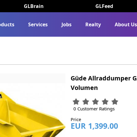
GLBrain
GLFeed
oducts
Services
Jobs
Realty
About U
Güde Allraddumper GA
Volumen
0 Customer Ratings
Price
EUR 1,399.00