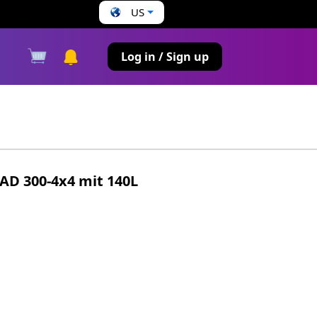
US
s
Log in / Sign up
D 300-4x4 mit 140L