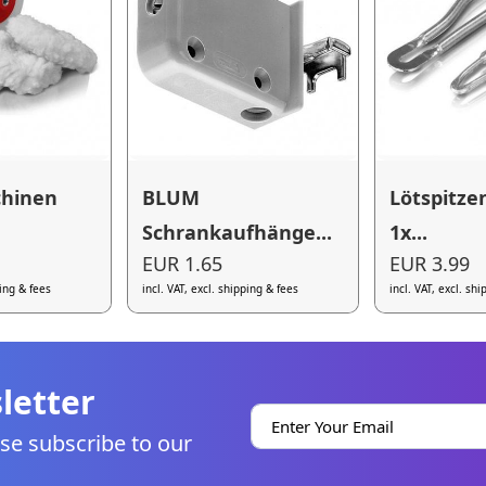
chinen
BLUM
Lötspitzen
Schrankaufhänge...
1x...
EUR 1.65
EUR 3.99
ping & fees
incl. VAT, excl. shipping & fees
incl. VAT, excl. sh
letter
se subscribe to our