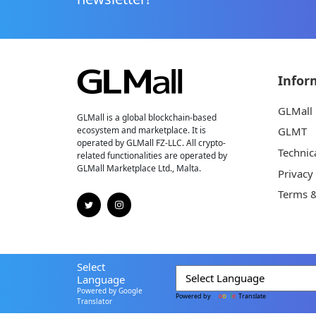
Infor
GLMall
GLMall is a global blockchain-based
ecosystem and marketplace. It is
GLMT
operated by GLMall FZ-LLC. All crypto-
Technic
related functionalities are operated by
GLMall Marketplace Ltd., Malta.
Privacy
Terms &
Select
Language
Powered by Google
Powered by
Translate
Translator