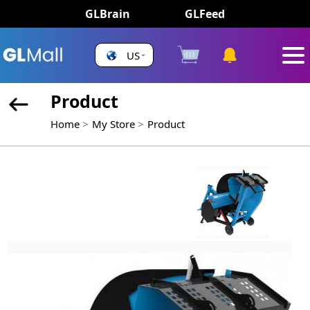
GLBrain
GLFeed
US
Product
Home
My Store
Product