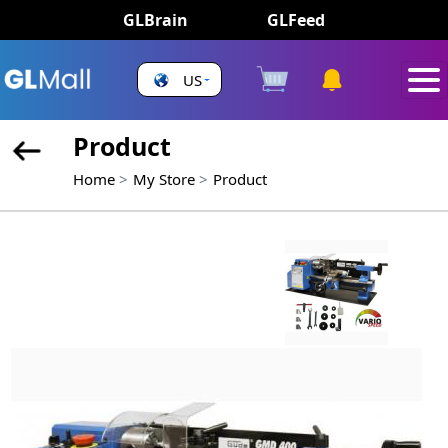
GLBrain
GLFeed
US
Product
Home
My Store
Product