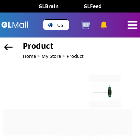
GLBrain
GLFeed
US
Product
Home
My Store
Product