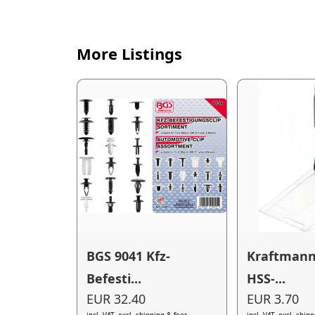
More Listings
BGS 9041 Kfz-
Kraftmann
Befesti...
HSS-...
EUR 32.40
EUR 3.70