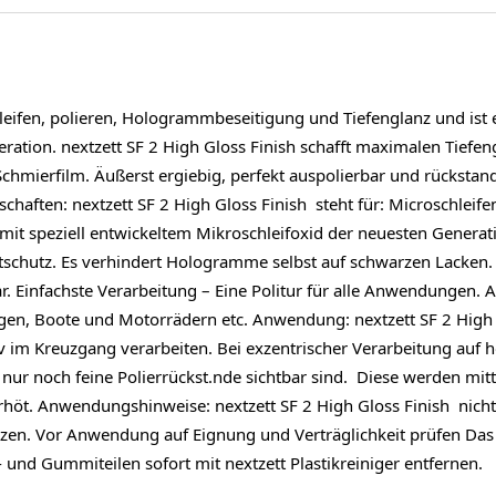
chleifen, polieren, Hologrammbeseitigung und Tiefenglanz und ist ei
ation. nextzett SF 2 High Gloss Finish schafft maximalen Tiefen
mierfilm. Äußerst ergiebig, perfekt auspolierbar und rückstands
schaften: nextzett SF 2 High Gloss Finish steht für: Microschlei
r mit speziell entwickeltem Mikroschleifoxid der neuesten Generat
tschutz. Es verhindert Hologramme selbst auf schwarzen Lacken. 
ar. Einfachste Verarbeitung – Eine Politur für alle Anwendungen
ugen, Boote und Motorrädern etc. Anwendung: nextzett SF 2 Hig
 im Kreuzgang verarbeiten. Bei exzentrischer Verarbeitung auf h
 nur noch feine Polierrückst.nde sichtbar sind. Diese werden mit
rhöt. Anwendungshinweise: nextzett SF 2 High Gloss Finish nicht
tzen. Vor Anwendung auf Eignung und Verträglichkeit prüfen Das 
- und Gummiteilen sofort mit nextzett Plastikreiniger entfernen.