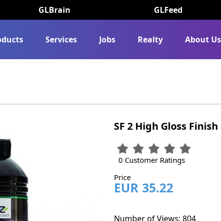
GLBrain
GLFeed
oducts
Services
Jobs
Realty
About U
SF 2 High Gloss Finish
0 Customer Ratings
Price
EUR 35.22
Number of Views: 804