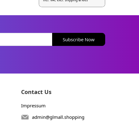
incl. VAT, excl. shipping & fees
Subscribe Now
Contact Us
Impressum
admin@glmall.shopping