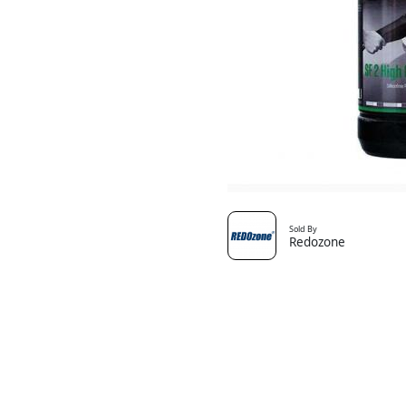
Sold By
Redozone