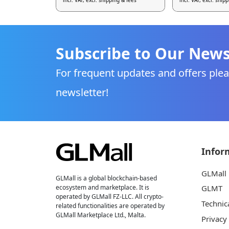
incl. VAT, excl. shipping & fees
incl. VAT, excl. ship
Subscribe to Our News
For frequent updates and offers plea
newsletter!
Infor
GLMall
GLMall is a global blockchain-based
ecosystem and marketplace. It is
GLMT
operated by GLMall FZ-LLC. All crypto-
Technic
related functionalities are operated by
GLMall Marketplace Ltd., Malta.
Privacy