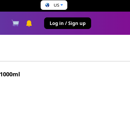
US
s
Log in / Sign up
 1000ml