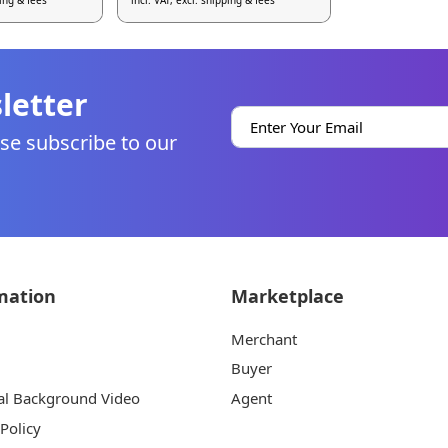
ping & fees
incl. VAT, excl. shipping & fees
letter
se subscribe to our
mation
Marketplace
Merchant
Buyer
al Background Video
Agent
 Policy