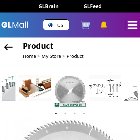
GLBrain
GLFeed
US
Product
Home
My Store
Product