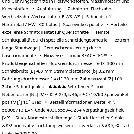
und Gehrungsschnitte in Holzwerkstoffen, Massivhölzern und
Kunststoffen • Ausführung | Zahnform: Flachzahn-
Wechselzahn-Wechselzahn / F-WS-WS | Schneidstoff:
Hartmetall / HW-TC04 plus | Spanwinkel: positiv • Vorteile |
exzellente Schnittqualität für Querschnitte | feinste
Schnittqualität durch spezielle Schneidengeometrie | extrem
lange Standwege | Geräuschreduzierung durch
Laserornamente • Hinweise | nmax BEACHTEN!!! •
Produkteigenschaften Flugkreisdurchmesser [ø D] 300 mm
Schnittbreite [B] 4,0 mm Stammblattstärke [b] 3,2 mm
Bohrungsdurchmesser [ ø d ] 30 mm Zähneanzahl [Z] 100
Zähne Schnittqualität: ▲▲▲▲ Sehr feiner Schnitt
Nebenlöcher [NL] 2/7/42 + 2/9,5/46,5 + 2/10/60 Spanwinkel
positiv [°] 15° Grad • Bestellinformationen Bestell-Nr.
58808713 EAN-Code 4030555949284 Verpackungseinheit
[VP] 1 Stück Mindestbestellmenge 1 Stück Hersteller Stehle
&#39;innovativ - richtungsweisend - zuverlässig&#39; © craft-
tools.de 2020.06