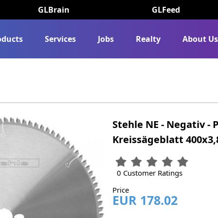
GLBrain
GLFeed
oducts
Services
Jobs
Realty
About U
Stehle NE - Negativ - 
Kreissägeblatt 400x3
0 Customer Ratings
Price
EUR 178.02