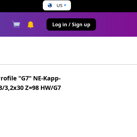
US
s
Log in / Sign up
Profile "G7" NE-Kapp-
,8/3,2x30 Z=98 HW/G7