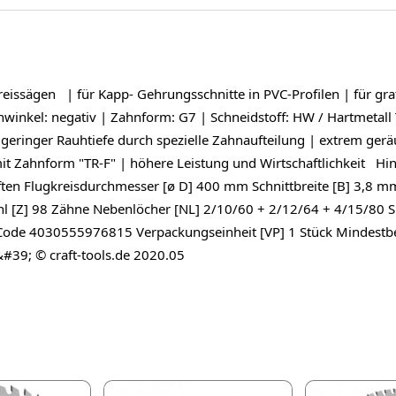
ägen | für Kapp- Gehrungsschnitte in PVC-Profilen | für gratf
inkel: negativ | Zahnform: G7 | Schneidstoff: HW / Hartmetall 
geringer Rauhtiefe durch spezielle Zahnaufteilung | extrem ger
t Zahnform "TR-F" | höhere Leistung und Wirtschaftlichkeit Hin
n Flugkreisdurchmesser [ø D] 400 mm Schnittbreite [B] 3,8 m
 [Z] 98 Zähne Nebenlöcher [NL] 2/10/60 + 2/12/64 + 4/15/80 Sp
Code 4030555976815 Verpackungseinheit [VP] 1 Stück Mindestbe
&#39; © craft-tools.de 2020.05