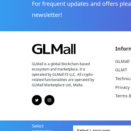
For frequent updates and offers plea
newsletter!
Infor
GLMall
GLMall is a global blockchain-based
ecosystem and marketplace. It is
GLMT
operated by GLMall FZ-LLC. All crypto-
Technic
related functionalities are operated by
GLMall Marketplace Ltd., Malta.
Privacy
Terms &
Select
Language