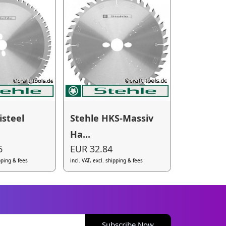
isteel
Stehle HKS-Massiv
Ha...
6
EUR 32.84
ipping & fees
incl. VAT, excl. shipping & fees
Subscribe Now