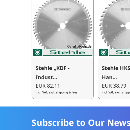
Stehle „KDF -
Stehle HK
Indust...
Han...
EUR 82.11
EUR 38.79
incl. VAT, excl. shipping & fees
incl. VAT, excl. ship
Subscribe to Our News