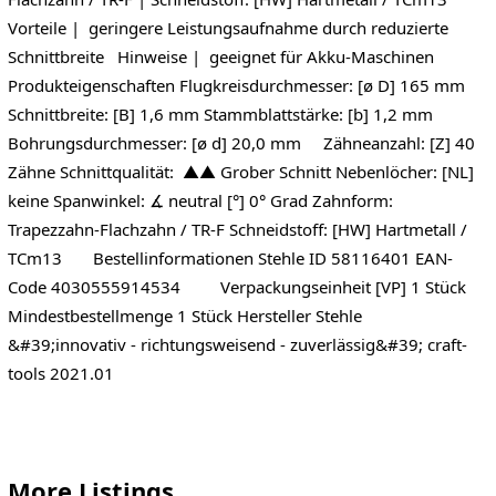
Vorteile | geringere Leistungsaufnahme durch reduzierte
Schnittbreite Hinweise | geeignet für Akku-Maschinen
Produkteigenschaften Flugkreisdurchmesser: [ø D] 165 mm
Schnittbreite: [B] 1,6 mm Stammblattstärke: [b] 1,2 mm
Bohrungsdurchmesser: [ø d] 20,0 mm Zähneanzahl: [Z] 40
Zähne Schnittqualität: ▲▲ Grober Schnitt Nebenlöcher: [NL]
keine Spanwinkel: ∡ neutral [°] 0° Grad Zahnform:
Trapezzahn-Flachzahn / TR-F Schneidstoff: [HW] Hartmetall /
TCm13 Bestellinformationen Stehle ID 58116401 EAN-
Code 4030555914534 Verpackungseinheit [VP] 1 Stück
Mindestbestellmenge 1 Stück Hersteller Stehle
&#39;innovativ - richtungsweisend - zuverlässig&#39; craft-
tools 2021.01
More Listings