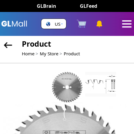
GLBrain
GLFeed
US
Product
Home
My Store
Product