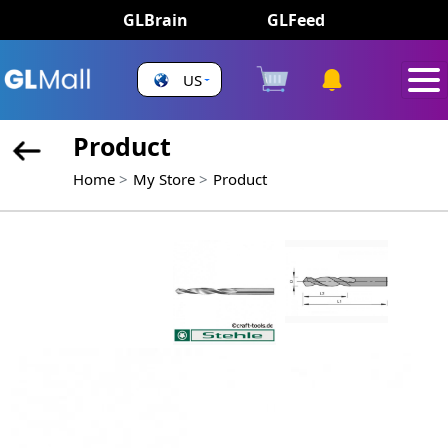
GLBrain
GLFeed
US
Product
Home
My Store
Product