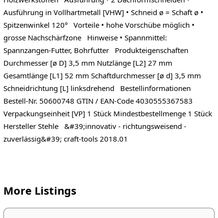
Ausführung in Vollhartmetall [VHW] • Schneid ø = Schaft ø •
Spitzenwinkel 120° Vorteile • hohe Vorschübe möglich •
grosse Nachschärfzone Hinweise • Spannmittel:
Spannzangen-Futter, Bohrfutter Produkteigenschaften
Durchmesser [ø D] 3,5 mm Nutzlänge [L2] 27 mm
Gesamtlänge [L1] 52 mm Schaftdurchmesser [ø d] 3,5 mm
Schneidrichtung [L] linksdrehend Bestellinformationen
Bestell-Nr. 50600748 GTIN / EAN-Code 4030555367583
Verpackungseinheit [VP] 1 Stück Mindestbestellmenge 1 Stück
Hersteller Stehle &#39;innovativ - richtungsweisend -
zuverlässig&#39; craft-tools 2018.01
More Listings