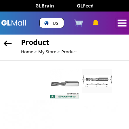
GLBrain
GLFeed
US
Product
Home
My Store
Product