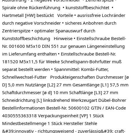
Spirale ohne Rückenführung • kunststoffbeschichtet •
Hartmetall [HW] bestückt Vorteile • ausrissfreie Lochränder
durch negative Vorschneider • sicheres Anbohren durch
Zentrierspitze • optimaler Spanauswurf durch
Kunststoffbeschichtung Hinweise • Einstellschraube Bestell-
Nr. 001600 M5x10 DIN 551 zur genauen Längeneinstellung
im Lieferumfang enthalten • Einstellschraube Bestell-Nr.
181520 M5x11,5 für Weeke Schnellspann-Bohrfutter muß
separat bestellt werden • Spannmittel: Kombi-Futter,
Schnellwechsel-Futter Produkteigenschaften Durchmesser [ø
D] 5,0 mm Nutzlänge [L2] 27 mm Gesamtlänge [L1] 57,5 mm
Schaftdurchmesser [ø d] 10 mm Schaftlänge [L3] 27 mm
Schneidrichtung [L] linksdrehend Werkzeugart Dübel-Bohrer
Bestellinformationen Bestell-Nr. 50600102 GTIN / EAN-Code
4030555363318 Verpackungseinheit [VP] 1 Stück
Mindestbestellmenge 1 Stück Hersteller Stehle
&#39;innovativ - richtungsweisend - zuverlässig&#39; craft-