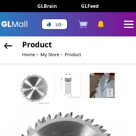
GLBrain
GLFeed
US
Product
Home
My Store
Product