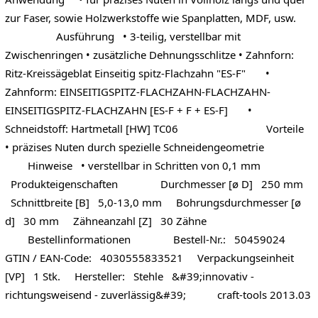
zur Faser, sowie Holzwerkstoffe wie Spanplatten, MDF, usw.
Ausführung • 3-teilig, verstellbar mit
Zwischenringen • zusätzliche Dehnungsschlitze • Zahnforn:
Ritz-Kreissägeblat Einseitig spitz-Flachzahn "ES-F" •
Zahnform: EINSEITIGSPITZ-FLACHZAHN-FLACHZAHN-
EINSEITIGSPITZ-FLACHZAHN [ES-F + F + ES-F] •
Schneidstoff: Hartmetall [HW] TC06 Vorteile
• präzises Nuten durch spezielle Schneidengeometrie
Hinweise • verstellbar in Schritten von 0,1 mm
Produkteigenschaften Durchmesser [ø D] 250 mm
Schnittbreite [B] 5,0-13,0 mm Bohrungsdurchmesser [ø
d] 30 mm Zähneanzahl [Z] 30 Zähne
Bestellinformationen Bestell-Nr.: 50459024
GTIN / EAN-Code: 4030555833521 Verpackungseinheit
[VP] 1 Stk. Hersteller: Stehle &#39;innovativ -
richtungsweisend - zuverlässig&#39; craft-tools 2013.03