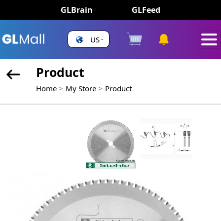
GLBrain
GLFeed
US
Product
Home
My Store
Product