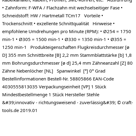
• Zahnform: F-WFA / Flachzahn mit wechselseitiger Fase •
Schneidstoff: HW / Hartmetall TCm17 Vorteile •
Trockenschnitt • exzellente Schnittqualität Hinweise •
empfohlene Umdrehungen pro Minute (RPM): • Ø254 = 1750
min-1 • Ø305 = 1500 min-1 • Ø330 = 1350 min-1 • Ø355 =
1250 min-1 Produkteigenschaften Flugkreisdurchmesser [ø
D] 355 mm Schnittbreite [B] 2,2 mm Stammblattstärke [b] 1,8
mm Bohrungsdurchmesser [ø d] 25,4 mm Zähneanzahl [Z] 80
Zähne Nebenlöcher [NL] Spanwinkel [°] 0° Grad
Bestellinformationen Bestell-Nr. 58805866 EAN-Code
4030555813035 Verpackungseinheit [VP] 1 Stück
Mindestbestellmenge 1 Stück Hersteller Stehle
&#39;innovativ - richtungsweisend - zuverlässig&#39; © craft-
tools.de 2019.01