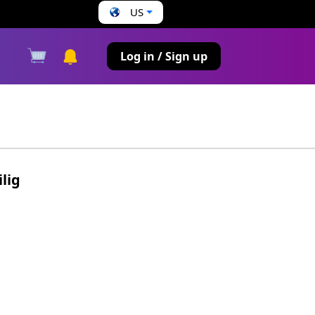
US
s
Log in / Sign up
lig