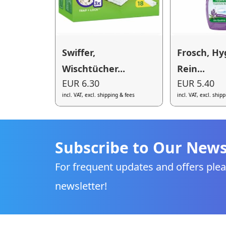
Swiffer,
Frosch, Hy
Wischtücher...
Rein...
EUR 6.30
EUR 5.40
incl. VAT, excl. shipping & fees
incl. VAT, excl. ship
Subscribe to Our News
For frequent updates and offers plea
newsletter!