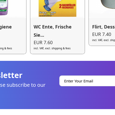
giene
WC Ente, Frische
Flirt, Dess
EUR 7.40
Sie...
incl. VAT, excl. sh
EUR 7.60
ping & fees
incl. VAT, excl. shipping & fees
letter
se subscribe to our