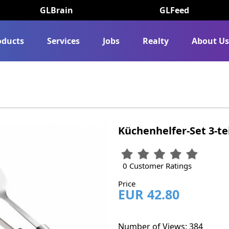
GLBrain
GLFeed
oducts
Services
Jobs
Realty
About U
Küchenhelfer-Set 3-tei
0 Customer Ratings
Price
EUR 42.80
Number of Views: 384