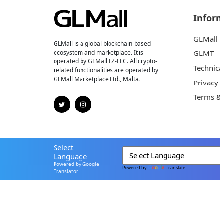
Infor
GLMall
GLMall is a global blockchain-based
ecosystem and marketplace. It is
GLMT
operated by GLMall FZ-LLC. All crypto-
Technic
related functionalities are operated by
GLMall Marketplace Ltd., Malta.
Privacy
Terms &
Select
Language
Powered by Google
Powered by
Translate
Translator