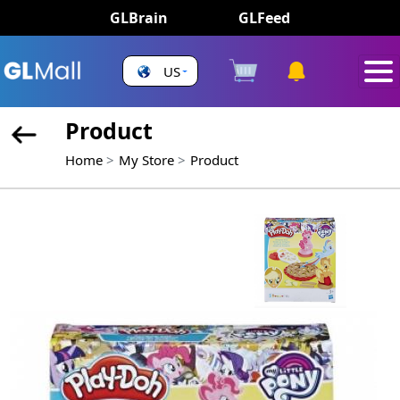
GLBrain
GLFeed
US
Product
Home
My Store
Product