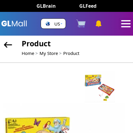
GLBrain
GLFeed
US
Product
Home
My Store
Product