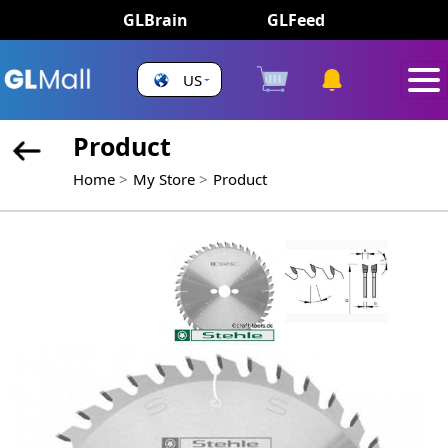
GLBrain
GLFeed
US
Product
Home
My Store
Product