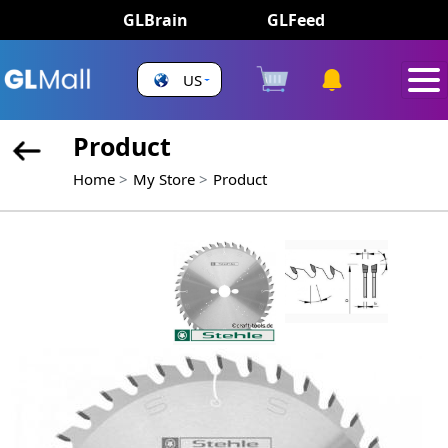
GLBrain
GLFeed
US
Product
Home
My Store
Product