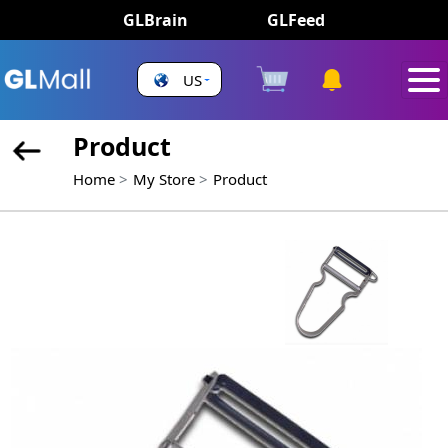
GLBrain
GLFeed
US
Product
Home
My Store
Product