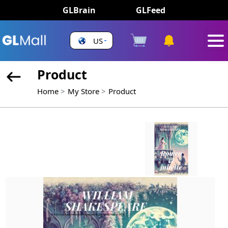
GLBrain
GLFeed
US
Product
Home
My Store
Product