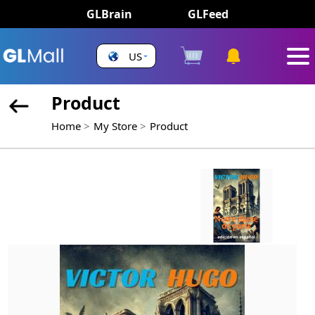
GLBrain
GLFeed
US
Product
Home
My Store
Product